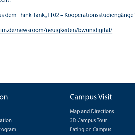
ellt.
aus dem Think-Tank „TT02 – Kooperationsstudiengänge
heim.de/newsroom/neuigkeiten/bwunidigital/
ion
Campus Visit
Map and Directions
cation
3D Campus Tour
Program
Eating on Campus