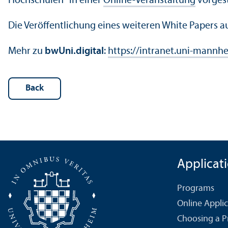
Hochschulen“ in einer
Online-Veranstaltung
vorgest
Die Veröffentlichung eines weiteren White Papers 
Mehr zu
bwUni.digital
:
https://intranet.uni-mann
Back
Applicat
Programs
Online Appli
Choosing a 