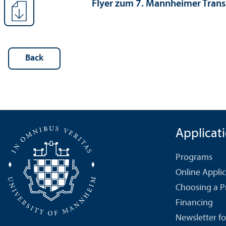
Flyer zum 7. Mannheimer Trans
Back
Applicat
Programs
Online Appli
Choosing a 
Financing
Newsletter fo