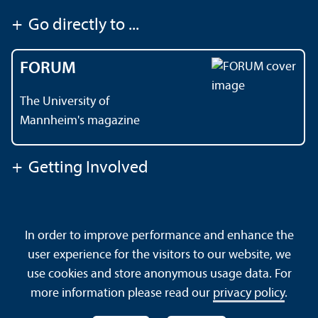
+
Go directly to ...
FORUM
The University of
Mannheim's magazine
+
Getting Involved
Contact
About This Site
In order to improve performance and enhance the
Data Protection Declaration
Barrierefreiheit
user experience for the visitors to our website, we
Sitemap
House Rules
Safety and Emergencies
use cookies and store anonymous usage data. For
more information please read our
privacy policy
.