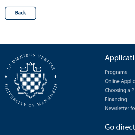
Back
Applicat
Programs
Online Appli
Choosing a 
Financing
Newsletter fo
Go directl