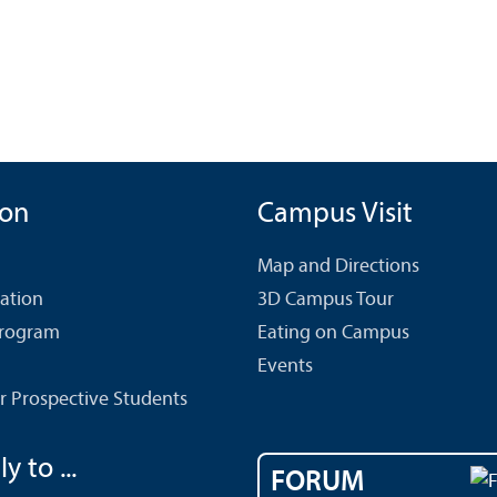
ion
Campus Visit
Map and Directions
cation
3D Campus Tour
Program
Eating on Campus
Events
r Prospective Students
y to ...
FORUM