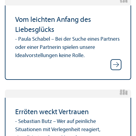
Bil
d:
f
o
r
s
c
h
u
n
e
rl
e
b
e
n.
Vom leichten Anfang des
Liebesglücks
- Paula Schabel – Bei der Suche eines Partners
oder einer Partnerin spielen unsere
Idealvorstellungen keine Rolle.
a
a
z
Bil
d:
K
a
t
h
ri
n
H
ei
n
Erröten weckt Vertrauen
- Sebastian Butz – Wer auf peinliche
Situationen mit Verlegenheit reagiert,