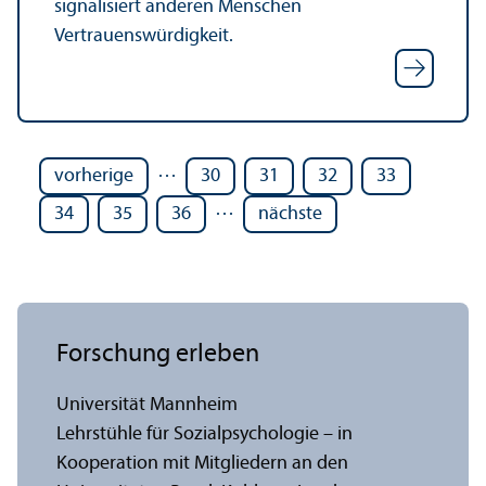
signalisiert anderen Menschen
Vertrauenswürdigkeit.
…
vorherige
30
31
32
33
…
34
35
36
nächste
Forschung erleben
Universität Mannheim
Lehr­stühle für Sozialpsychologie – in
Kooperation mit Mitgliedern an den