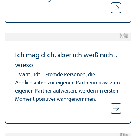
e
g-
d
Bil
d:
f
o
r
s
c
h
u
n
e
rl
e
b
e
n.
Ich mag dich, aber ich weiß nicht,
wieso
- Marit Eidt – Fremde Personen, die
Ähnlichkeiten zur eigenen Partnerin bzw. zum
eigenen Partner aufweisen, werden im ersten
Moment positiver wahrgenommen.
e
g-
d