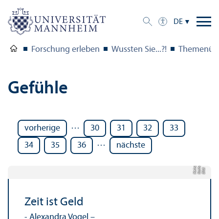
DE
Forschung erleben
Wussten Sie...?!
Themenübe
Gefühle
…
vorherige
30
31
32
33
…
34
35
36
nächste
a
a
z
Bil
d:
K
a
t
h
ri
n
H
ei
n
Zeit ist Geld
- Alexandra Vogel –