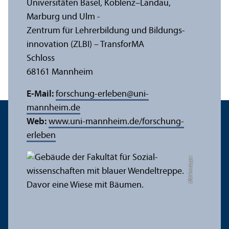
Universitäten Basel, Koblenz–Landau,
Marburg und Ulm -
Zentrum für Lehr­erbildung und Bildungs­
innovation (ZLBI) – Trans­forMA
Schloss
68161 Mannheim
E-Mail:
forschung-erleben
@
uni-
mannheim.de
Web:
www.uni-mannheim.de/forschung-
erleben
Bild: Anna Logue