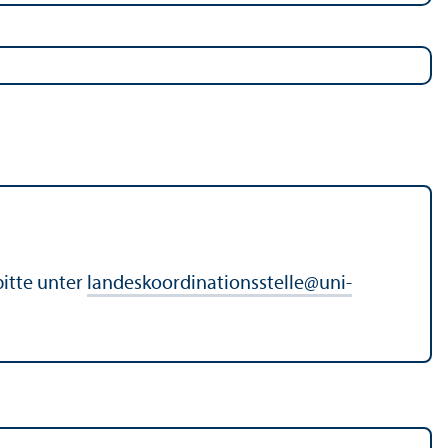
bitte unter
landes­koordinationsstelle
@
uni-