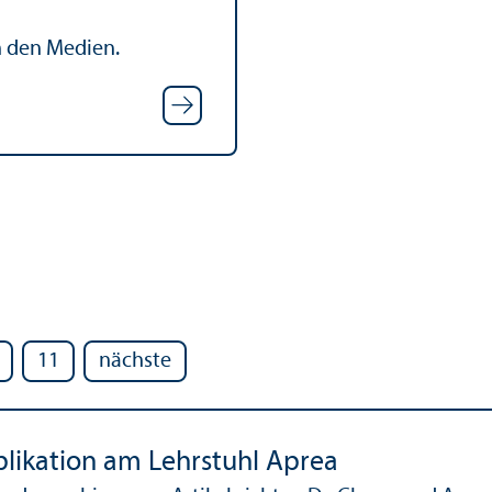
n den Medien.
11
nächste
likation am Lehr­stuhl Aprea