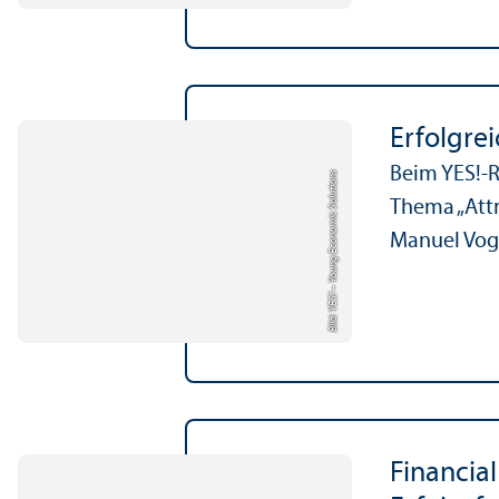
Erfolgre
Beim YES!-R
Bild: YES! – Young Economic Solutions
Thema „Attr
Manuel Vogl
Financial