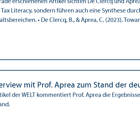
rade erschienenen Artikel sichten De Clercq und Aprea
ax Literacy, sondern führen auch eine Synthese durc
alts­bereichen. • De Clercq, B., & Aprea, C. (2023). Toward
erview mit Prof. Aprea zum Stand der de
tikel der WELT kommentiert Prof. Aprea die Ergebnisse 
and.