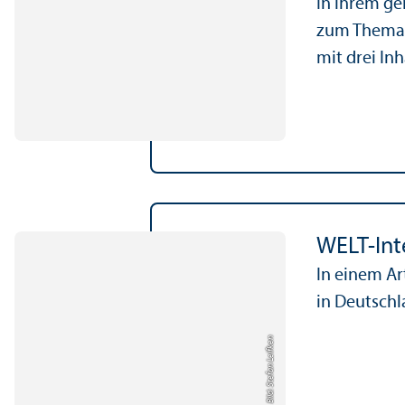
In ihrem ge
zum Thema T
mit drei Inh
WELT-Int
In einem Ar
in Deutschl
Bild: Stefan Leifken