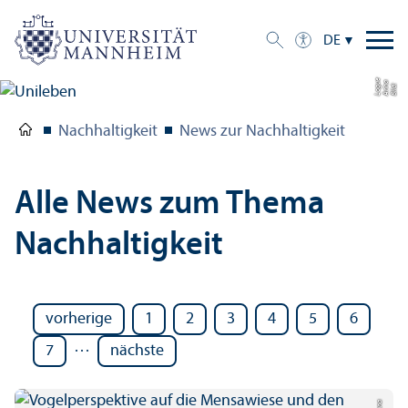
DE
e
a
Bil
d:
A
n
n
L
o
g
u
Nachhaltigkeit
News zur Nachhaltigkeit
Alle News zum Thema
Nachhaltigkeit
vorherige
1
2
3
4
5
6
…
7
nächste