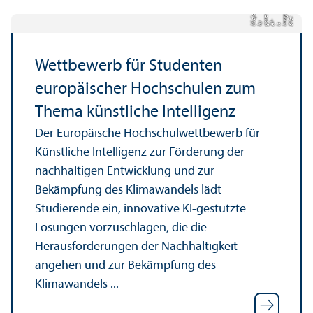
y
d
e
e
r
o
u
d:
I
a
g
i
n
e
a
t
e
dj
r
n
Bil
m
s AI-
e
y Mi
g
b
Wettbewerb für Studenten
europäischer Hochschulen zum
Thema künstliche Intelligenz
Der Europäische Hochschul­wettbewerb für
Künstliche Intelligenz zur Förderung der
nachhaltigen Entwicklung und zur
Bekämpfung des Klimawandels lädt
Studierende ein, innovative KI-gestützte
Lösungen vorzuschlagen, die die
Herausforderungen der Nachhaltigkeit
angehen und zur Bekämpfung des
Klimawandels ...