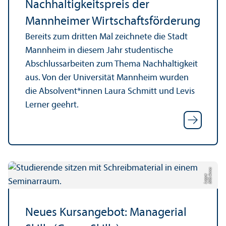
Nachhaltigkeits­preis der
Mannheimer Wirtschafts­förderung
Bereits zum dritten Mal zeichnete die Stadt
Mannheim in diesem Jahr studentische
Abschlussarbeiten zum Thema Nachhaltigkeit
aus. Von der Universität Mannheim wurden
die Absolvent*innen Laura Schmitt und Levis
Lerner geehrt.
Bil
d:
n
n
a
L
o
g
u
A
e
Neues Kursangebot: Managerial