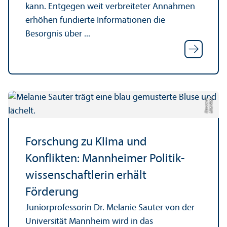
kann. Entgegen weit verbreiteter Annahmen
erhöhen fundierte Informationen die
Besorgnis über ...
ci
Bil
d:
Ni
d
a
K
a
r
u
s
e
r
Forschung zu Klima und
Konflikten: Mannheimer Politik­
wissenschaft­lerin erhält
Förderung
Junior­professorin Dr. Melanie Sauter von der
Universität Mannheim wird in das