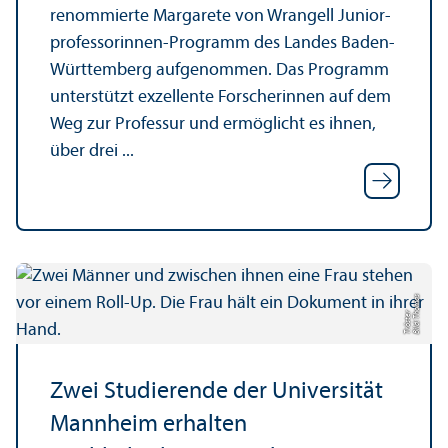
renommierte Margarete von Wrangell Junior­
professorinnen-Programm des Landes Baden-
Württemberg aufgenommen. Das Programm
unter­stützt exzellente Forscherinnen auf dem
Weg zur Professur und ermöglicht es ihnen,
über drei ...
Bil
d:
T
o
m
a
s
T
r
ö
s
t
e
h
r
Zwei Studierende der Universität
Mannheim erhalten