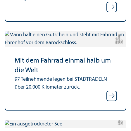
r
a
n
h
Bil
d:
Al
e
x
d
e
M
ü
n
c
Mit dem Fahrrad einmal halb um
die Welt
97 Teilnehmende legen bei STADTRADELN
über 20.000 Kilometer zurück.
rf
Bil
d:
S.
Pi
y
a
s
e
t
/
1
2
3