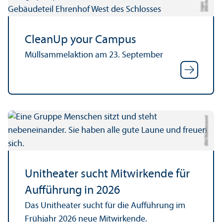
Bil
d:
n
n
a
L
o
g
u
A
e
CleanUp your Campus
Müllsammelaktion am 23. September
Bild: Nida Karuserci
Unitheater sucht Mitwirkende für
Aufführung in 2026
Das Unitheater sucht für die Aufführung im
Frühjahr 2026 neue Mitwirkende.