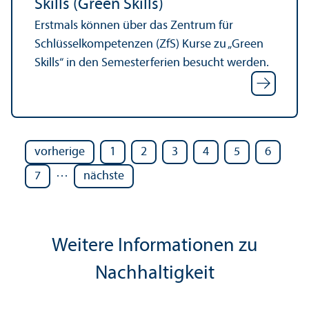
Skills (Green Skills)
Erstmals können über das Zentrum für
Schlüssel­kompetenzen (ZfS) Kurse zu „Green
Skills“ in den Semesterferien besucht werden.
vorherige
1
2
3
4
5
6
…
7
nächste
Weitere Informationen zu
Nachhaltigkeit