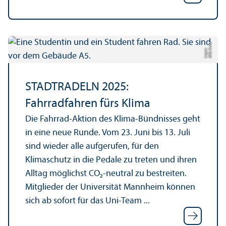
Bil
d:
n
n
a
L
o
g
u
A
e
STADTRADELN 2025:
Fahrradfahren fürs Klima
Die Fahrrad-Aktion des Klima-Bündnisses geht
in eine neue Runde. Vom 23. Juni bis 13. Juli
sind wieder alle aufgerufen, für den
Klimaschutz in die Pedale zu treten und ihren
Alltag möglichst CO₂-neutral zu bestreiten.
Mitglieder der Universität Mannheim können
sich ab sofort für das Uni-Team ...