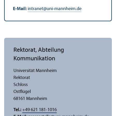
E-Mail:
intranet
@
uni-mannheim.de
Rektorat, Abteilung
Kommunikation
Universität Mannheim
Rektorat
Schloss
Ostflügel
68161 Mannheim
Tel.:
+49 621 181-1016