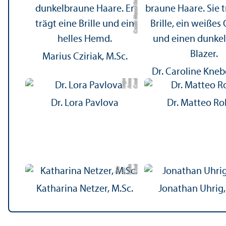
Credit: Marcel Krüger
Marius Cziriak, M.Sc.
Dr. Caroline Kneb
C
r
e
t:
A
n
n
L
o
g
e
di
a
u
Dr. Lora Pavlova
Dr. Matteo R
o
C
r
di
t:
F
o
o
s
t
u
di
Al
Z
e
a
e
t
e
Katharina Netzer, M.Sc.
Jonathan Uhrig,