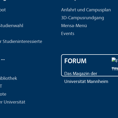
bot
Anfahrt und Campusplan
3D-Campusrundgang
 Studien­wahl
Mensa-Menü
Events
r Studien­interessierte
..
FORUM
Das Magazin der
ibliothek
Universität Mannheim
IT
ote
r Universität