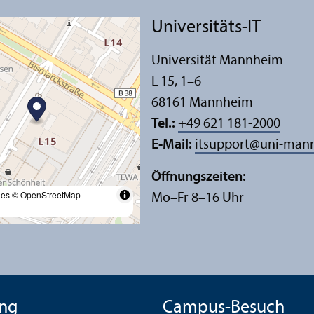
Universitäts-IT
Universität Mannheim
L 15, 1–6
68161 Mannheim
Tel.:
+49 621 181-2000
E-Mail:
itsupport
@
uni-man
Öffnungs­zeiten:
les
© OpenStreetMap
Mo–Fr 8–16 Uhr
ng
Campus-Besuch