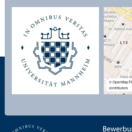
© OpenMapTi
contributors
Bewerbu