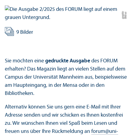
c
Bil
d:
u
c
g
r
a
p
hi
9 Bilder
Sie möchten eine
gedruckte Ausgabe
des FORUM
erhalten? Das Magazin liegt an vielen Stellen auf dem
Campus der Universität Mannheim aus, beispielsweise
am Haupteingang, in der Mensa oder in den
Bibliotheken.
Alternativ können Sie uns gern eine E-Mail mit Ihrer
Adresse senden und wir schicken es Ihnen kostenfrei
zu. Wir wünschen Ihnen viel Spaß beim Lesen und
freuen uns über Ihre Rückmeldung an
forum
@
uni-