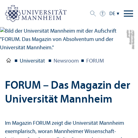
DE
c
Bil
d:
N
o
r
b
e
r
t
B
a
c
h
/
G
e
s
t
al
t
u
n
g:
u
c
g
r
a
p
hi
Universität
Newsroom
FORUM
FORUM – Das Magazin der
Universität Mannheim
Im Magazin FORUM zeigt die Universität Mannheim
exemplarisch, woran Mannheimer Wissenschaft­