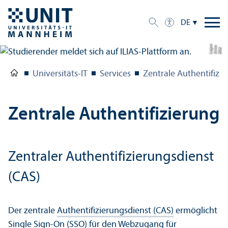
DE
e
a
Bil
d:
A
n
n
L
o
g
u
Universitäts-IT
Services
Zentrale Authentifizi
Zentrale Authentifizierung
Zentraler Authentifizierungs­dienst
(CAS)
Der zentrale
Authentifizierungs­dienst (CAS)
ermöglicht
Single Sign-On (SSO) für den Webzugang für