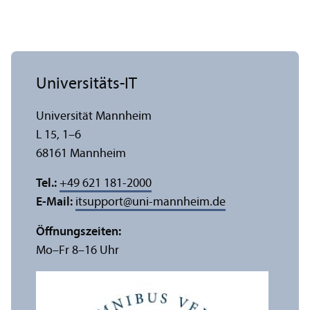
Universitäts-IT
Universität Mannheim
L 15, 1–6
68161 Mannheim
Tel.:
+49 621 181-2000
E-Mail:
itsupport
@
uni-mannheim.de
Öffnungs­zeiten:
Mo–Fr 8–16 Uhr