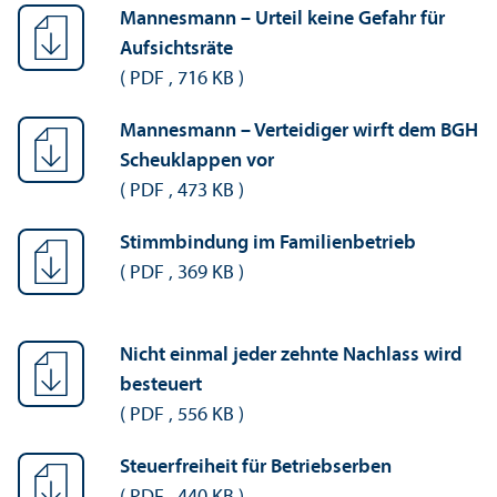
Mannesmann – Urteil keine Gefahr für
Aufsichtsräte
(
PDF
,
716 KB
)
Mannesmann – Verteidiger wirft dem BGH
Scheuklappen vor
(
PDF
,
473 KB
)
Stimmbindung im Familienbetrieb
(
PDF
,
369 KB
)
Nicht einmal jeder zehnte Nachlass wird
besteuert
(
PDF
,
556 KB
)
Steuerfreiheit für Betriebs­erben