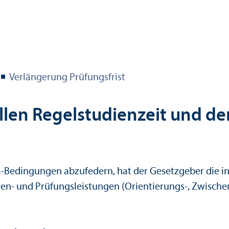
Verlängerung Prüfungs­frist
len Regel­studien­zeit und de
dingungen abzufedern, hat der Gesetzgeber die indivi
 und Prüfungs­leistungen (Orientierungs-­, Zwischen­p