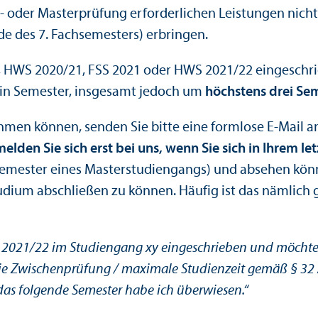
 oder Master­prüfung erforderlichen Leistungen nicht 
de des 7. Fach­semesters) erbringen.
0, HWS 2020/
21, FSS 2021 oder HWS 2021/
22 eingeschr
m ein Semester, insgesamt jedoch um
höchstens drei Se
hmen können, senden Sie bitte eine formlose E-Mail an
melden Sie sich erst bei uns, wenn Sie sich in Ihrem l
semester eines Master­studien­gangs) und absehen könn
ium abschließen zu können. Häufig ist das nämlich ga
 2021/
22 im Studien­gang xy eingeschrieben und möchte 
/ die Zwischen­prüfung / maximale Studien­zeit gemäß § 
 das folgende Semester habe ich überwiesen.“