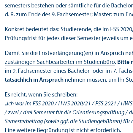
semesters bestehen oder sämtliche für die Bachelor-
d. R. zum Ende des 9. Fach­semester; Master: zum En
Konkret bedeutet das: Studierende, die im FSS 202
Prüfungs­frist für jedes dieser Semester jeweils u
Damit Sie die Fristverlängerung(en) in Anspruch ne
zuständigen Sachbearbeiter im Studien­büro
.
Bitte 
im 9. Fach­semester eines Bachelor- oder im 7. Fach­
tatsächlich in Anspruch
nehmen müssen, um Ihr Stud
Es reicht, wenn Sie schreiben:
„
Ich war im FSS 2020 / HWS 2020/
21 / FSS 2021 / HWS
/ zwei / drei Semester für die Orientierungs­prüfung 
Semesterbeitrag (sowie ggf. die Studien­gebühren) für
Eine weitere Begründung ist nicht erforderlich.