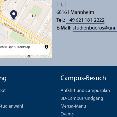
L 1, 1
68161 Mannheim
Tel.:
+49 621 181-2222
E-Mail:
studienbueros
@
uni
les
© OpenStreetMap
ng
Campus-Besuch
bot
Anfahrt und Campusplan
3D-Campusrundgang
 Studien­wahl
Mensa-Menü
Events