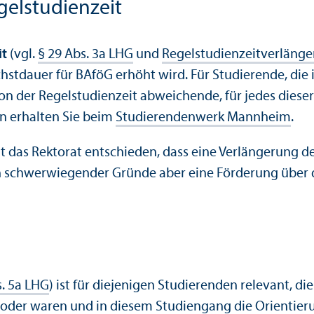
el­studien­zeit
it
(vgl.
§ 29 Abs. 3a LHG
und
Regel­studien­zeitverlän
hstdauer für BAföG erhöht wird. Für Studierende, die
von der Regel­studien­zeit abweichende, für jedes die
en erhalten Sie beim
Studierenden­werk Mannheim
.
t das Rektorat entschieden, dass eine Verlängerung de
en schwerwiegender Gründe aber eine Förderung über
s. 5a LHG
) ist für diejenigen Studierenden relevant, d
oder waren und in diesem Studien­gang die Orientieru