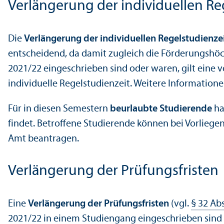
Verlängerung der individuellen Reg
Die
Verlängerung der individuellen Regel­studien­ze
entscheidend, da damit zugleich die Förderungs­höc
2021/
22 eingeschrieben sind oder waren, gilt eine 
individuelle Regel­studien­zeit. Weitere Information
Für in diesen Semestern
beurlaubte Studierende
ha
findet. Betroffene Studierende können bei Vorlieg
Amt beantragen.
Verlängerung der Prüfungs­fristen
Eine
Verlängerung der Prüfungs­fristen
(vgl.
§ 32 Ab
2021/
22 in einem Studien­gang eingeschrieben sind 