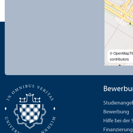
© OpenMapTi
contributors
Bewerbu
Studien­ange
Bewerbung
Hilfe bei der
Finanzierung