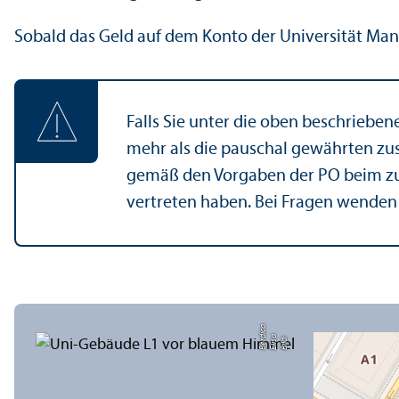
Sobald das Geld auf dem Konto der Universität Man
Falls Sie unter die oben beschrieben
mehr als die pauschal gewährten zus
gemäß den Vorgaben der PO beim z
vertreten haben. Bei Fragen wenden S
a
di
Bil
d:
Eli
s
a
B
e
r
c