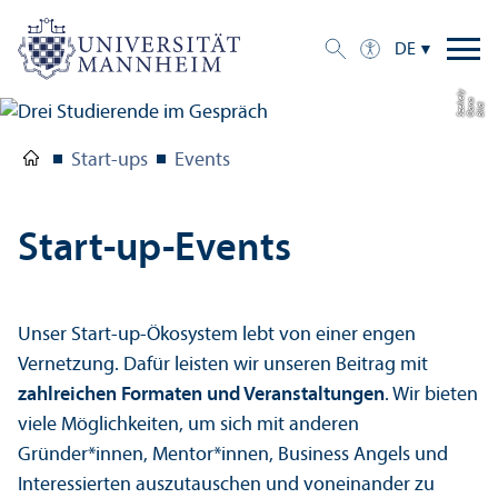
DE
y
a
Bil
d:
O
a
n
S
z
e
k
el
Start-ups
Events
Start-up-Events
Unser Start-up-Öko­system lebt von einer engen
Vernetzung. Dafür leisten wir unseren Beitrag mit
zahlreichen Formaten und Veranstaltungen
. Wir bieten
viele Möglichkeiten, um sich mit anderen
Gründer*innen, Mentor*innen, Business Angels und
Interessierten auszutauschen und voneinander zu