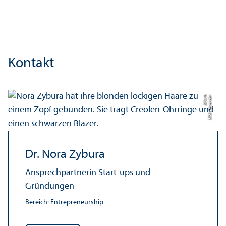
Kontakt
h
Bil
d:
Al
e
x
a
n
d
e
r
M
ü
n
c
Dr. Nora Zybura
Ansprech­partnerin Start-ups und
Gründungen
Bereich: Entrepreneur­ship