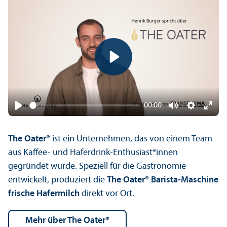
Play
00:00
Play
Mute
Settings
Ente
fulls
The Oater®
ist ein Unter­nehmen, das von einem Team
aus Kaffee- und Haferdrink-Enthusiast*innen
gegründet wurde. Speziell für die Gastronomie
entwickelt, produziert die
The Oater® Barista-Maschine
frische Hafermilch
direkt vor Ort.
mehr über The Oater®