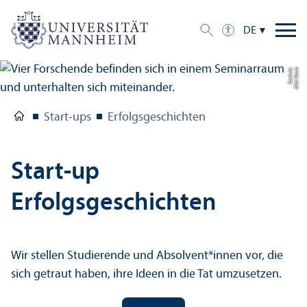
DE
y
Bil
d:
O
a
n
a
S
z
e
k
el
Start-ups
Erfolgsgeschichten
Start-up
Erfolgsgeschichten
Wir stellen Studierende und Absolvent*innen vor, die
sich getraut haben, ihre Ideen in die Tat umzusetzen.