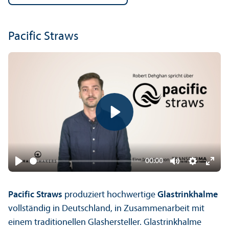
Pacific Straws
Play
00:00
Play
Mute
Settings
Ente
fulls
Pacific Straws
produziert hochwertige
Glastrinkhalme
vollständig in Deutschland, in Zusammenarbeit mit
einem traditionellen Glashersteller. Glastrinkhalme