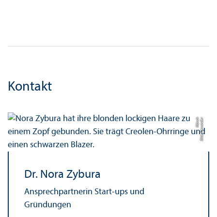
Kontakt
h
Bil
d:
Al
e
x
a
n
d
e
r
M
ü
n
c
Dr. Nora Zybura
Ansprech­partnerin Start-ups und
Gründungen