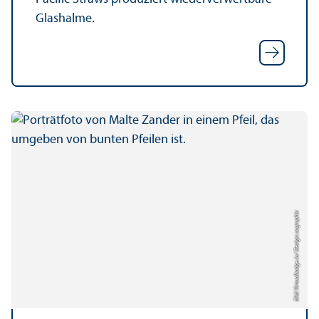
Glashalme.
Bild: Virtualbadge.io / Design: uc graphic