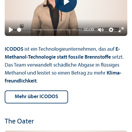
Play
00:00
Play
Mute
Settings
Ente
fulls
ICODOS
ist ein Technologie­unter­nehmen, das auf
E-
Methanol-Technologie statt fossile Brennstoffe
setzt.
Das Team verwandelt schädliche Abgase in flüssiges
Methanol und leistet so einen Betrag zu mehr
Klima­
freundlichkeit
.
mehr über ICODOS
The Oater