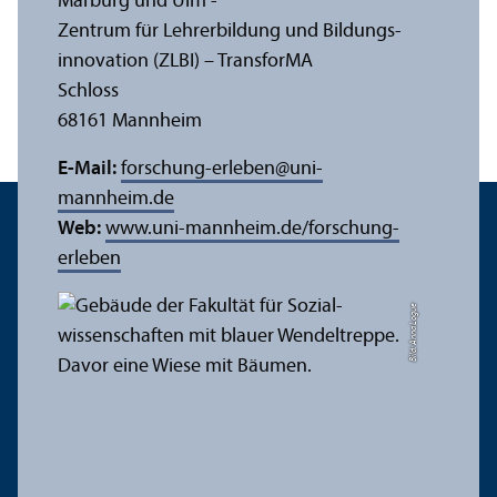
Marburg und Ulm -
Zentrum für Lehr­erbildung und Bildungs­
innovation (ZLBI) – Trans­forMA
Schloss
68161 Mannheim
E-Mail:
forschung-erleben
@
uni-
mannheim.de
Web:
www.uni-mannheim.de/forschung-
erleben
Bild: Anna Logue