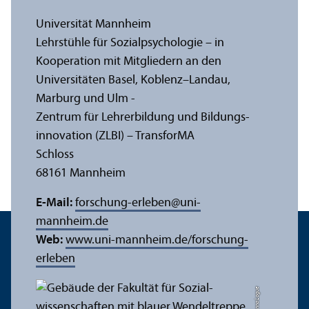
Universität Mannheim
Lehr­stühle für Sozialpsychologie – in
Kooperation mit Mitgliedern an den
Universitäten Basel, Koblenz–Landau,
Marburg und Ulm -
Zentrum für Lehr­erbildung und Bildungs­
innovation (ZLBI) – Trans­forMA
Schloss
68161 Mannheim
E-Mail:
forschung-erleben
@
uni-
mannheim.de
Web:
www.uni-mannheim.de/forschung-
erleben
Bild: Anna Logue