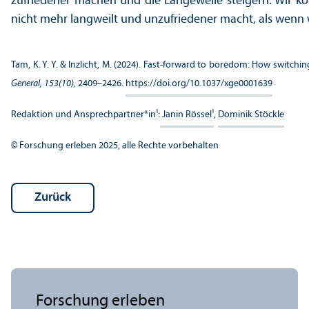
zufriedener machen und die Langeweile steigern. Wir kö
nicht mehr langweilt und un­zufriedener macht, als wenn 
Tam, K. Y. Y. & Inzlicht, M. (2024). Fast-forward to boredom: How switc
General, 153(10),
2409–2426.
https://doi.org/10.1037/xge0001639
Redaktion und Ansprech­partner*in¹:
Janin Rössel¹
,
Dominik Stöckle
© Forschung erleben 2025, alle Rechte vorbehalten
Zurück
Forschung erleben