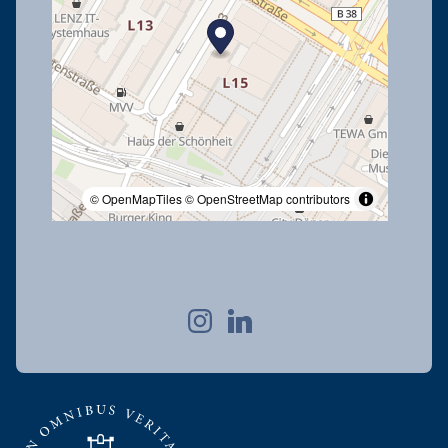
© OpenMapTiles
© OpenStreetMap contributors