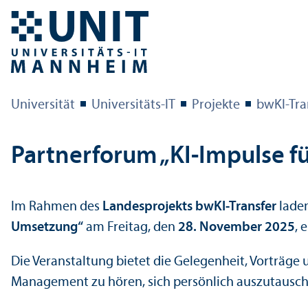
Universität
Universitäts-IT
Projekte
bwKI-Tran
Partner­forum „KI-Impulse 
Im Rahmen des
Landes­projekts bwKI-Trans­fer
laden
Umsetzung“
am Freitag, den
28. November 2025
, e
Die Veranstaltung bietet die Gelegenheit, Vorträge
Management zu hören, sich persönlich auszutauschen 