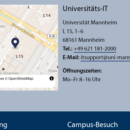
Universitäts-IT
Universität Mannheim
L 15, 1–6
68161 Mannheim
Tel.:
+49 621 181-2000
E-Mail:
itsupport
@
uni-man
Öffnungs­zeiten:
les
© OpenStreetMap
Mo–Fr 8–16 Uhr
ng
Campus-Besuch