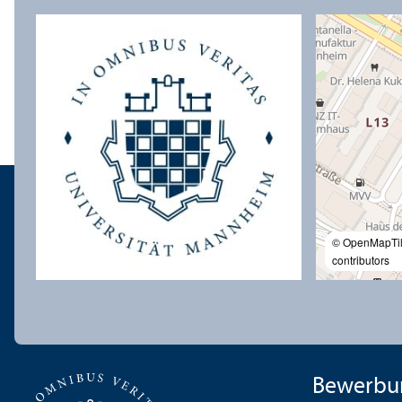
© OpenMapTi
contributors
Bewerbu