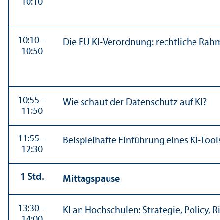
10:10
10:10 –
Die EU KI-Verordnung: rechtliche Ra
10:50
10:55 –
Wie schaut der Datenschutz auf KI?
11:50
11:55 –
Beispielhafte Einführung eines KI-Tool
12:30
1 Std.
Mittagspause
13:30 –
KI an Hochschulen: Strategie, Policy
14:00