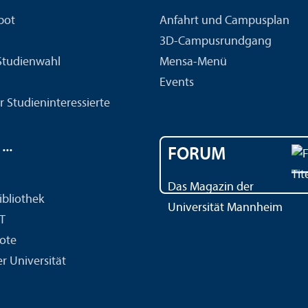
bot
Anfahrt und Campusplan
3D-Campusrundgang
 Studien­wahl
Mensa-Menü
Events
r Studien­interessierte
..
FORUM
Das Magazin der
ibliothek
Universität Mannheim
IT
ote
r Universität