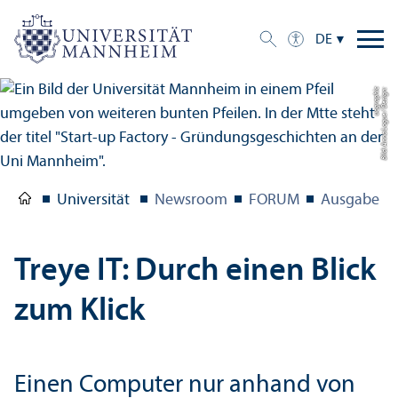
DE
c
Bil
d:
A
n
n
a
L
o
g
u
e
/
D
e
si
g
n:
u
c
g
r
a
p
hi
Universität
Newsroom
FORUM
Ausgabe 1/
Treye IT: Durch einen Blick
zum Klick
Einen Computer nur anhand von