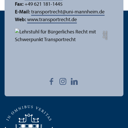
Fax:
+49 621 181-1445
E-Mail:
transportrecht
@
uni-mannheim.de
Web:
www.trans­portrecht.de
a
Bil
d:
Eli
s
a
B
e
r
di
c