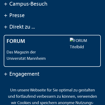
+
Campus-Besuch
+
Presse
+
Direkt zu ...
FORUM
Das Magazin der
Universität Mannheim
+
Engagement
Um unsere Webseite für Sie optimal zu gestalten
Kontakt
Impressum
Datenschutz
Barrierefreiheit
und fortlaufend verbessern zu können, verwenden
Gebärdensprache
Leichte Sprache
Sitemap
wir Cookies und speichern anonyme Nutzungs­