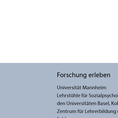
Forschung erleben
Universität Mannheim
Lehr­stühle für Sozialpsych
den Universitäten Basel, K
Zentrum für Lehr­erbildung 