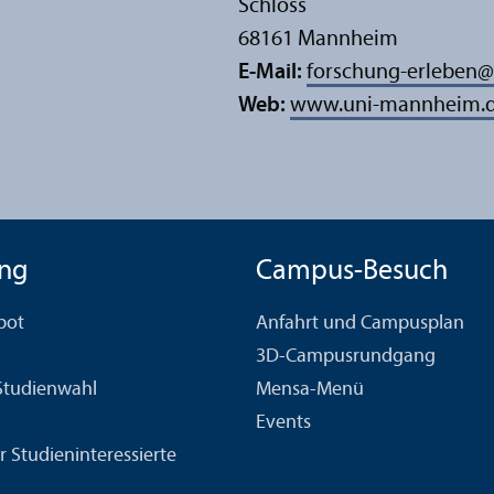
Schloss
68161 Mannheim
E-Mail:
forschung-erleben
@
Web:
www.uni-mannheim.de
ng
Campus-Besuch
bot
Anfahrt und Campusplan
3D-Campusrundgang
 Studien­wahl
Mensa-Menü
Events
r Studien­interessierte