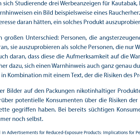
 sich Studierende drei Werbeanzeigen für Kautabak, N
hinweisen ein Bild beispielsweise eines Raucherherz
eresse daran hätten, ein solches Produkt auszuprobie
n großen Unter­schied: Personen, die angsterzeugend
ran, sie auszuprobieren als solche Personen, die nur
uch daran, dass diese die Aufmerksamkeit auf die War
her dazu, sich einen Warnhinweis auch ganz genau durc
 in Kombination mit einem Text, der die Risiken des P
der Bilder auf den Packungen nikotinhaltiger Produk
rüber potentielle Konsumenten über die Risiken der 
rette gegriffen haben. Bei bereits süchtigen Konsum
mer noch selbst.
bel in Advertisements for Reduced-Exposure Products: Implications for P