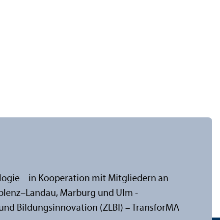
ologie – in Kooperation mit Mitgliedern an
oblenz–Landau, Marburg und Ulm -
und Bildungs­innovation (ZLBI) – Trans­forMA