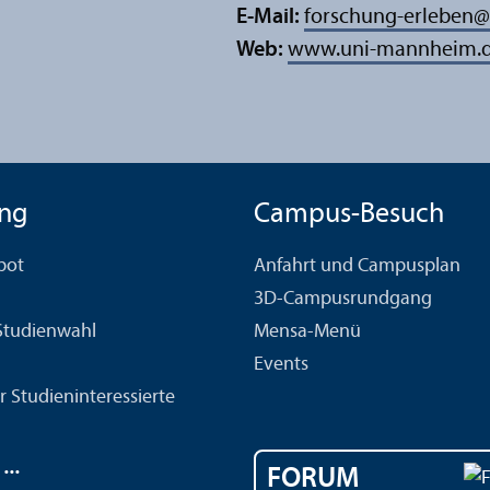
E-Mail:
forschung-erleben
@
Web:
www.uni-mannheim.de
ng
Campus-Besuch
bot
Anfahrt und Campusplan
3D-Campusrundgang
 Studien­wahl
Mensa-Menü
Events
r Studien­interessierte
..
FORUM