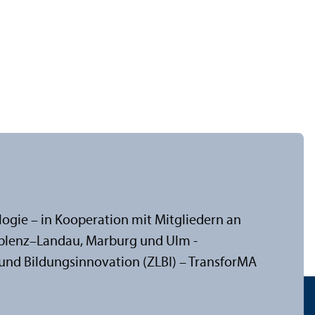
ologie – in Kooperation mit Mitgliedern an
oblenz–Landau, Marburg und Ulm -
und Bildungs­innovation (ZLBI) – Trans­forMA