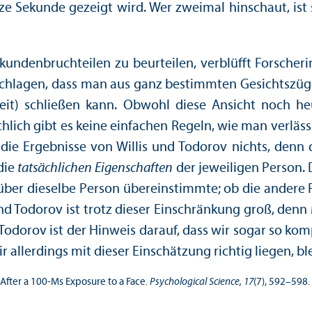
e Sekunde gezeigt wird. Wer zweimal hinschaut, ist
unden­bruchteilen zu beurteilen, verblüfft Forscheri
chlagen, dass man aus ganz bestimmten Gesichtszüge
enheit) schließen kann. Obwohl diese Ansicht noc
atsächlich gibt es keine einfachen Regeln, wie man ver
die Ergebnisse von Willis und Todorov nichts, denn d
die
tatsächlichen Eigenschaften
der jeweiligen Person. 
ber dieselbe Person übereinstimmte; ob die andere P
d Todorov ist trotz dieser Einschränkung groß, denn M
d Todorov ist der Hinweis darauf, dass wir sogar so 
allerdings mit dieser Einschätzung richtig liegen, ble
d After a 100-Ms Exposure to a Face.
Psychological Science, 17
(7), 592–598.