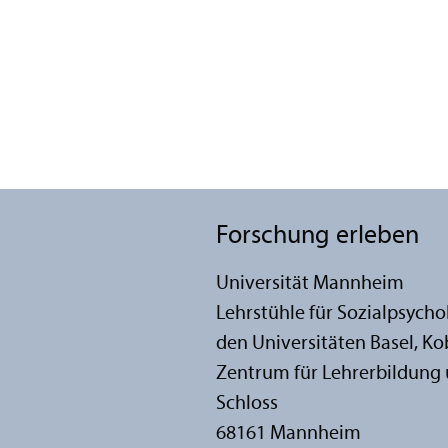
Forschung erleben
Universität Mannheim
Lehr­stühle für Sozialpsych
den Universitäten Basel, K
Zentrum für Lehr­erbildung 
Schloss
68161 Mannheim