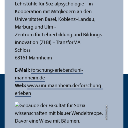
Lehr­stühle für Sozialpsychologie – in
Kooperation mit Mitgliedern an den
Universitäten Basel, Koblenz–Landau,
Marburg und Ulm -
Zentrum für Lehr­erbildung und Bildungs­
innovation (ZLBI) – Trans­forMA
Schloss
68161 Mannheim
E-Mail:
forschung-erleben
@
uni-
mannheim.de
Web:
www.uni-mannheim.de/forschung-
erleben
Bild: Anna Logue