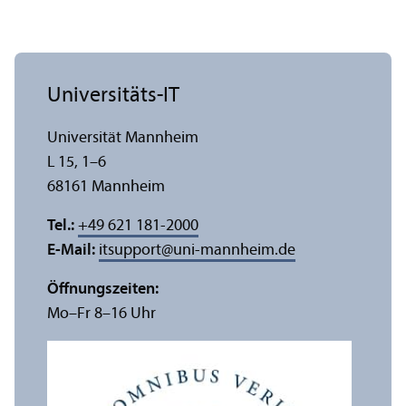
Universitäts-IT
Universität Mannheim
L 15, 1–6
68161 Mannheim
Tel.:
+49 621 181-2000
E-Mail:
itsupport
@
uni-mannheim.de
Öffnungs­zeiten:
Mo–Fr 8–16 Uhr