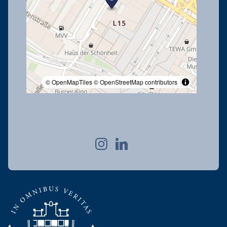
© OpenMapTiles
© OpenStreetMap contributors