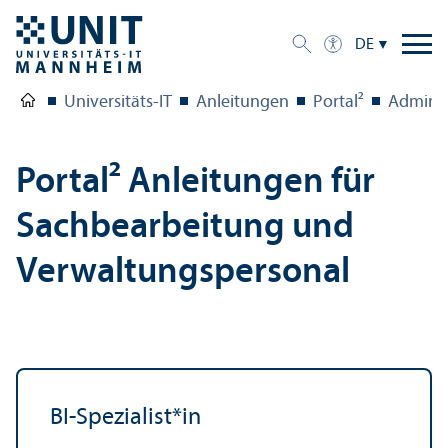
DE
Universitäts-IT
Anleitungen
Portal²
Admins 
Portal² Anleitungen für
Sachbearbeitung und
Verwaltungs­personal
BI-Spezialist*in