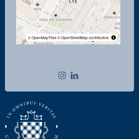
© OpenMapTiles
© OpenStreetMap contributors