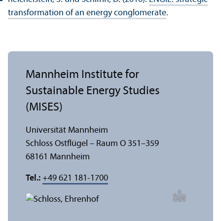
trans­formation of an energy conglomerate
.
Mannheim Institute for
Sustainable Energy Studies
(MISES)
Universität Mannheim
Schloss Ostflügel – Raum O 351–359
68161 Mannheim
Tel.:
+49 621 181-1700
t
e
h
Bil
d:
N
o
b
r
B
a
c