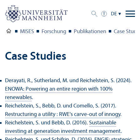
DE
MISES
Forschung
Publikationen
Case Studi
Case Studies
Derayati, R., Sutherland, M. und Reichelstein, S. (2024).
ENOWA: Powering an entire region with 100%
renewables
.
Reichelstein, S., Bebb, D. und Comello, S. (2017).
Restructuring a utility : RWE's carve-out of innogy
.
Reichelstein, S. und Bebb, D. (2016).
Sustainable
investing at generation investment management
.
Reichelstein, S. und Schifrin, D. (2016).
ENGIE: strategic