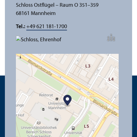
Schloss Ostflügel – Raum O 351–359
68161 Mannheim
Tel.:
+49 621 181-1700
t
e
h
Bil
d:
N
o
b
r
B
a
c