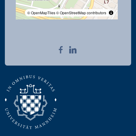
© OpenMapTiles
© OpenStreetMap contributors