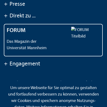
+
Presse
+
Direkt zu ...
FORUM
Das Magazin der
Universität Mannheim
+
Engagement
Kontakt
Impressum
Datenschutz
Barrierefreiheit
Um unsere Webseite für Sie optimal zu gestalten
Gebärdensprache
Leichte Sprache
Sitemap
und fortlaufend verbessern zu können, verwenden
Hausordnung
Sicherheit und Notfälle
wir Cookies und speichern anonyme Nutzungs­