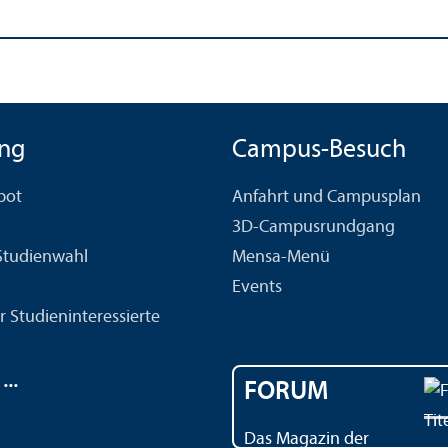
ng
Campus-Besuch
bot
Anfahrt und Campusplan
3D-Campusrundgang
 Studien­wahl
Mensa-Menü
Events
r Studien­interessierte
..
FORUM
Das Magazin der