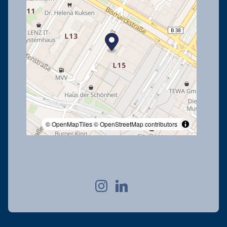
© OpenMapTiles
© OpenStreetMap contributors