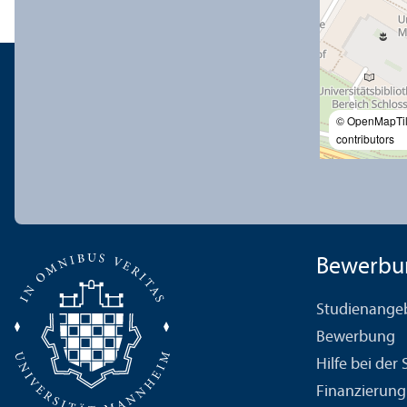
© OpenMapTi
contributors
Bewerbu
Studien­ange
Bewerbung
Hilfe bei der
Finanzierung