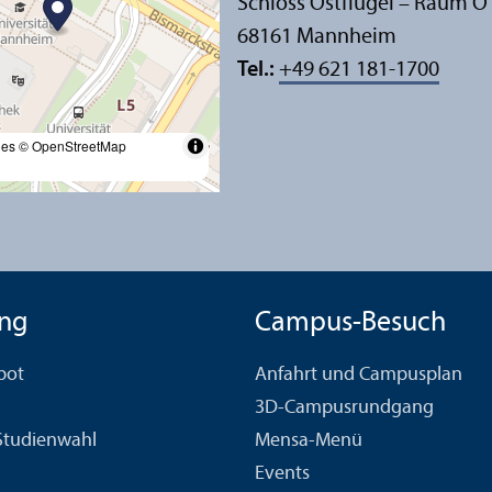
Schloss Ostflügel – Raum O
68161 Mannheim
Tel.:
+49 621 181-1700
les
© OpenStreetMap
ng
Campus-Besuch
bot
Anfahrt und Campusplan
3D-Campusrundgang
 Studien­wahl
Mensa-Menü
Events