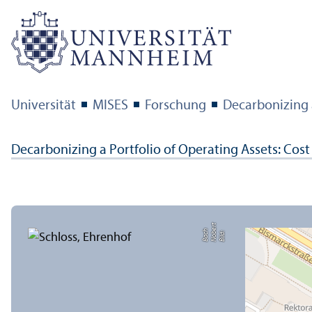
Universität
MISES
Forschung
Decarbonizing a
Decarbonizing a Portfolio of Operating Assets: Cost 
t
e
h
Bil
d:
N
o
b
r
B
a
c