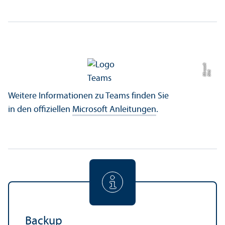
t
Bil
d:
Mi
r
o
s
of
Weitere Informationen zu Teams finden Sie
in den offiziellen
Microsoft Anleitungen
.
Backup