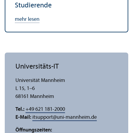
Studierende
mehr lesen
Universitäts-IT
Universität Mannheim
L 15, 1–6
68161 Mannheim
Tel.:
+49 621 181-2000
E-Mail:
itsupport
@
uni-mannheim.de
Öffnungs­zeiten: