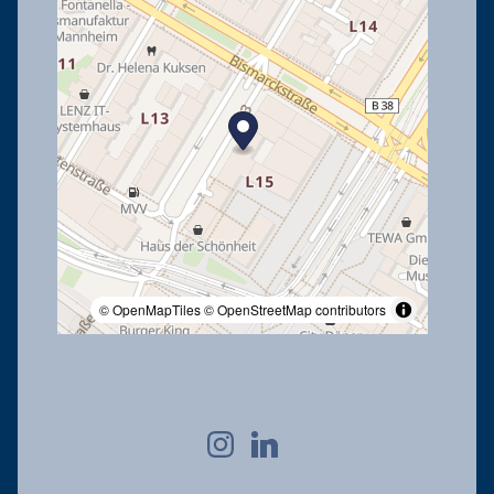
© OpenMapTiles
© OpenStreetMap contributors