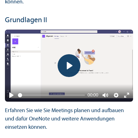
können.
Grundlagen II
Play
00:00
Play
Mute
Settings
Ente
Erfahren Sie wie Sie Meetings planen und aufbauen
fulls
und dafür OneNote und weitere Anwendungen
einsetzen können.