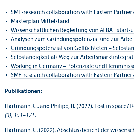
SME-research collaboration with Eastern Partner­
Master­plan Mittelstand
Wissenschaft­lichen Begleitung von ALBA –start-u
Analysen zum Gründungs­potenzial und zur Arbeit
Gründungs­potenzial von Geflüchteten – Selbständ
Selbständigkeit als Weg zur Arbeits­markt­integra
Working in Germany – Potenziale und Hemmnisse
SME-research collaboration with Eastern Partner­
Publikationen:
Hartmann, C., and Philipp, R. (2022). Lost in space? 
(3), 151–171.
Hartmann, C. (2022). Abschlussbericht der wissensc