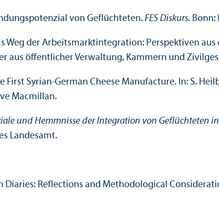
Gründungs­potenzial von Geflüchteten.
FES Diskurs.
Bonn: 
als Weg der Arbeits­markt­integration: Perspektiven au
r aus öffentlicher Verwaltung, Kammern und Zivil­gese
he First Syrian-German Cheese Manufacture. In: S. Heilb
ave Macmillan.
iale und Hemmnisse der Integration von Geflüchteten i
hes Landes­amt.
h Diaries: Reflections and Methodological Considerat