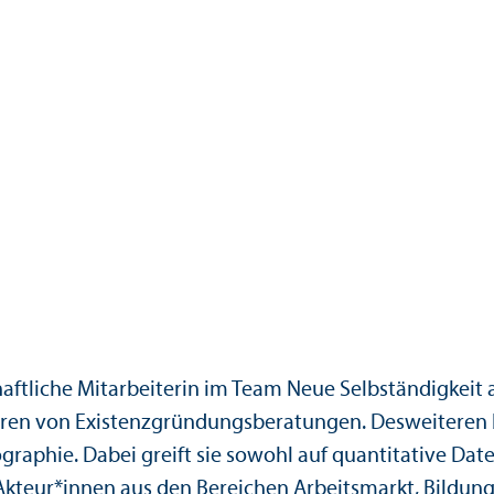
haft­liche Mitarbeiterin im Team Neue Selbständigkeit 
ahren von Existenzgründungs­beratungen. Desweiteren b
aphie. Dabei greift sie sowohl auf quanti­tative Dat
n Akteur*innen aus den Bereichen Arbeits­markt, Bildun