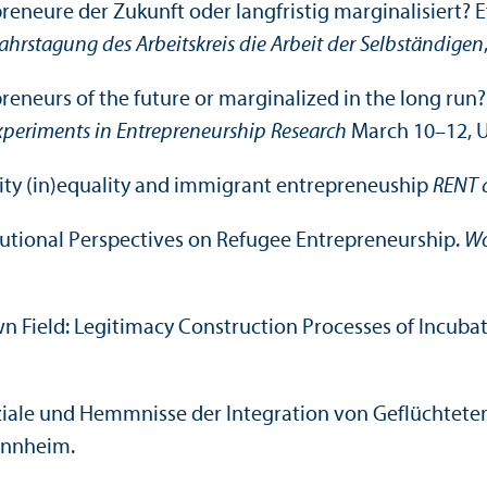
rapreneure der Zukunft oder langfristig marginalisiert?
ahrstagung des Arbeits­kreis die Arbeit der Selbständigen
rapreneurs of the future or marginalized in the long r
eriments in Entrepreneur­ship Research
March 10–12, U
rsity (in)equality and immigrant entrepreneu­ship
RENT 
stitutional Perspectives on Refugee Entrepreneur­ship.
Wo
 Field: Legitimacy Construction Processes of Incubat
tenziale und Hemmnisse der Integration von Geflüchte
annheim.