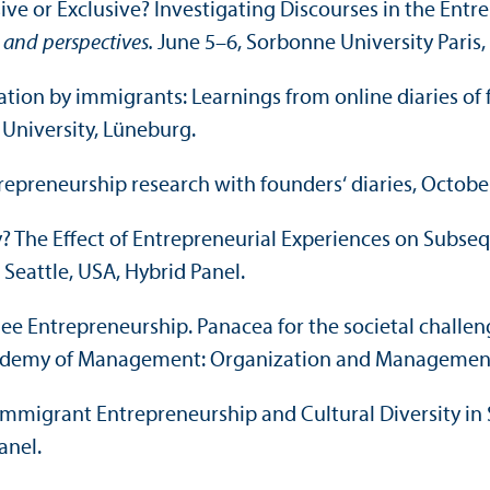
lusive or Exclusive? Investigating Discourses in the En
t and perspectives.
June 5–6, Sorbonne University Paris,
ation by immigrants: Learnings from online diaries of
University, Lüneburg.
epreneur­ship research with founders‘ diaries, Octobe
lty? The Effect of Entrepreneurial Experiences on Sub
Seattle, USA, Hybrid Panel.
fugee Entrepreneur­ship. Panacea for the societal chall
ademy of Management: Organization and Management T
? Immigrant Entrepreneur­ship and Cultural Diversity in
anel.