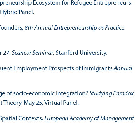
trepreneur­ship Eco­system for Refugee Entrepreneurs
 Hybrid Panel.
 founders,
8th Annual Entrepreneur­ship as Practice
r 27,
Scancor Seminar
, Stanford University.
sequent Employment Prospects of Immigrants.
Annual
enge of socio-economic integration?
Studying Paradox
heory. May 25, Virtual Panel.
 Spatial Contexts.
European Academy of Management