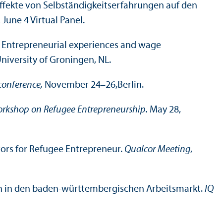
 Effekte von Selbständigkeits­erfahrungen auf den
, June 4 Virtual Panel.
un? Entrepreneurial experiences and wage
niversity of Groningen, NL.
conference,
November 24–26,
Berlin.
rkshop on Refugee Entrepreneur­ship.
May 28,
ors for Refugee Entrepreneur.
Qualcor Meeting
,
ten in den baden-württembergischen Arbeits­markt.
IQ