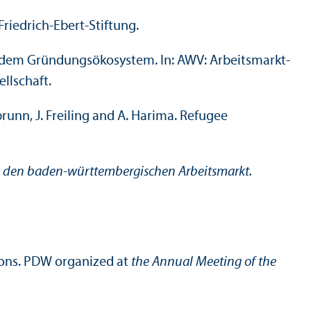
Friedrich-Ebert-Stiftung.
s dem Gründungs­öko­system. In: AWV: Arbeits­markt­
llschaft.
runn, J. Freiling and A. Harima. Refugee
n den baden-württembergischen Arbeits­markt.
ions. PDW organized at
the Annual Meeting of the