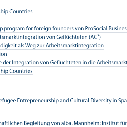
ship Countries
p program for foreign founders von ProSocial Business 
s­markt­integration von Geflüchteten (AG²)
igkeit als Weg zur Arbeits­markt­integration
tion
 der Integration von Geflüchteten in die Arbeits­m
ship Countries
Refugee Entrepreneur­ship and Cultural Diversity in Spa
haft­lichen Begleitung von alba. Mannheim: Institut f