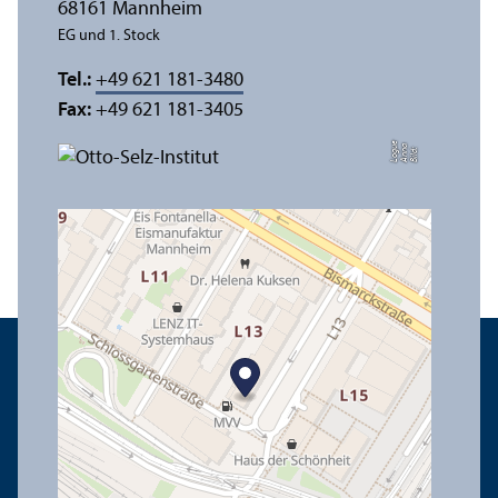
68161 Mannheim
EG und 1. Stock
Tel.:
+49 621 181-3480
Fax:
+49 621 181-3405
e
a
Bil
d:
A
n
n
L
o
g
u