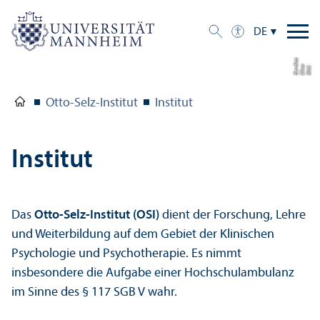
DE
a
di
Bil
d:
Eli
s
a
B
e
r
c
Otto-Selz-Institut
Institut
Institut
Das
Otto-Selz-Institut (OSI)
dient der Forschung, Lehre
und Weiterbildung auf dem Gebiet der Klinischen
Psychologie und Psychotherapie. Es nimmt
insbesondere die Aufgabe einer Hochschul­ambulanz
im Sinne des § 117 SGB V wahr.