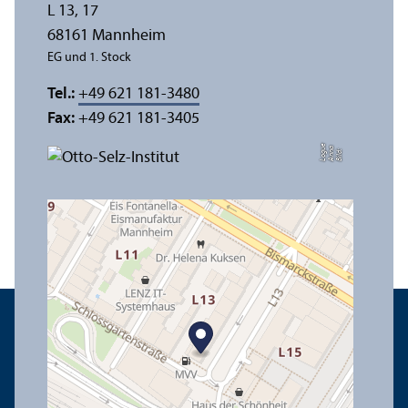
L 13, 17
68161 Mannheim
EG und 1. Stock
Tel.:
+49 621 181-3480
Fax:
+49 621 181-3405
e
a
Bil
d:
A
n
n
L
o
g
u