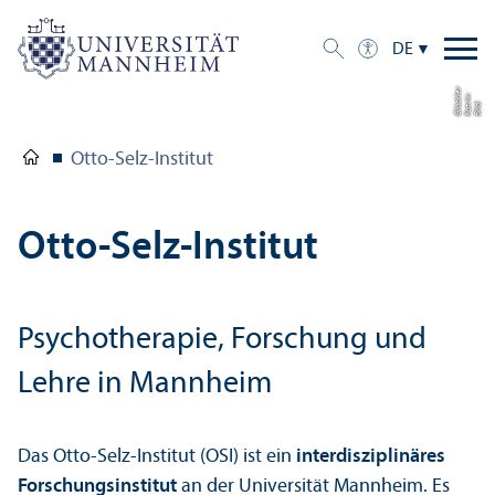
DE
r
n
kl
Bil
d:
K
a
t
ri
Gl
ü
c
e
Otto-Selz-Institut
Otto-Selz-Institut
Psychotherapie, Forschung und
Lehre in Mannheim
Das Otto-Selz-Institut (OSI) ist ein
interdisziplinäres
Forschungs­institut
an der Universität Mannheim. Es