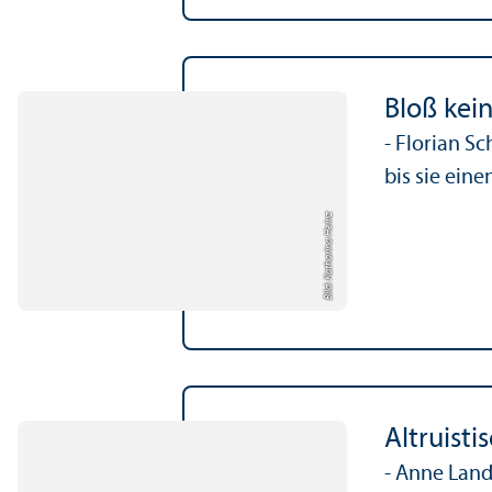
Bloß kei
- Florian S
bis sie eine
Bild: Katharina Heinz
Altruistis
- Anne Lan