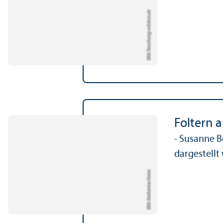
Bild: forschung-erleben.de
Foltern a
- Susanne B
dargestellt 
Bild: Katharina Heinz