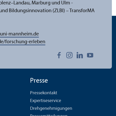
oblenz–Landau, Marburg und Ulm -
und Bildungs­innovation (ZLBI) – Trans­forMA
uni-mannheim.de
/forschung-erleben
Presse
Pressekontakt
Expertiseservice
Drehgenehmigungen