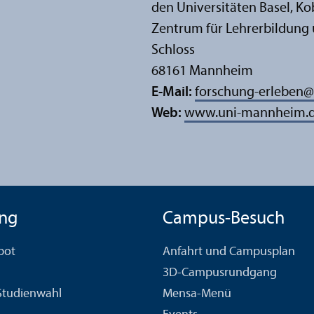
den Universitäten Basel, K
Zentrum für Lehr­erbildung 
Schloss
68161 Mannheim
E-Mail:
forschung-erleben
@
Web:
www.uni-mannheim.de
ng
Campus-Besuch
bot
Anfahrt und Campusplan
3D-Campusrundgang
 Studien­wahl
Mensa-Menü