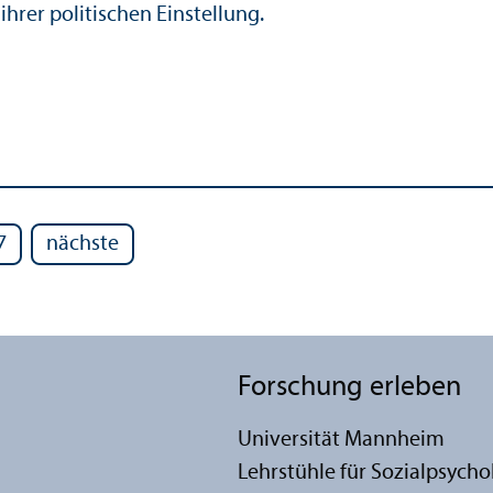
ihrer politischen Einstellung.
7
nächste
Forschung erleben
Universität Mannheim
Lehr­stühle für Sozialpsych