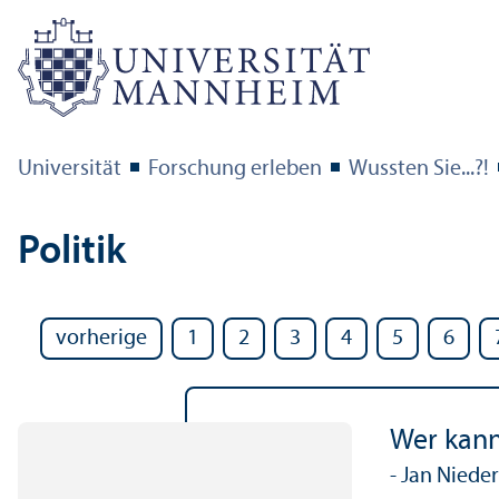
Universität
Forschung erleben
Wussten Sie...?!
Politik
vorherige
1
2
3
4
5
6
Wer kann
- Jan Niede