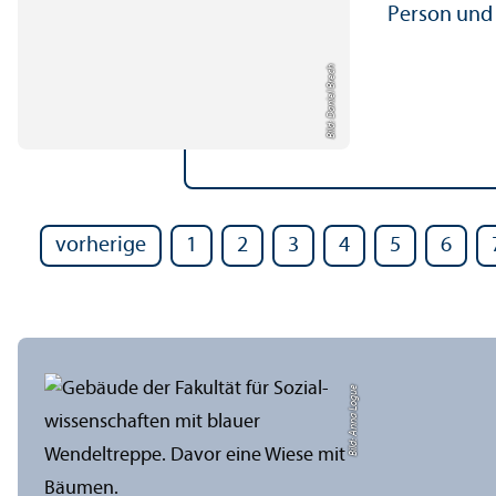
Person und 
Bild: Daniel Brech
vorherige
1
2
3
4
5
6
Bild: Anna Logue