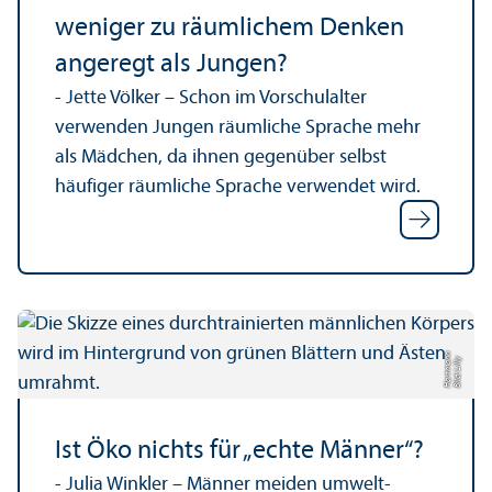
weniger zu räumlichem Denken
angeregt als Jungen?
- Jette Völker – Schon im Vorschulalter
verwenden Jungen räumliche Sprache mehr
als Mädchen, da ihnen gegenüber selbst
häufiger räumliche Sprache verwendet wird.
n
Bil
d:
Lill
y
H
a
r
t
m
a
n
Ist Öko nichts für „echte Männer“?
- Julia Winkler – Männer meiden umwelt­