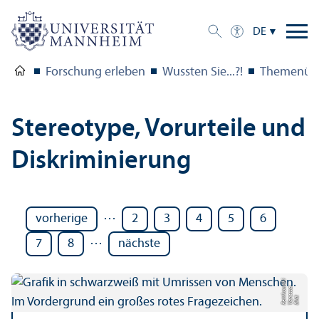
DE
Forschung erleben
Wussten Sie...?!
Themenübe
Stereotype, Vorurteile und
Diskriminierung
…
vorherige
2
3
4
5
6
…
7
8
nächste
ki
a
w
Bil
d:
V
a
n
e
s
s
R
e
t
t
k
o
s