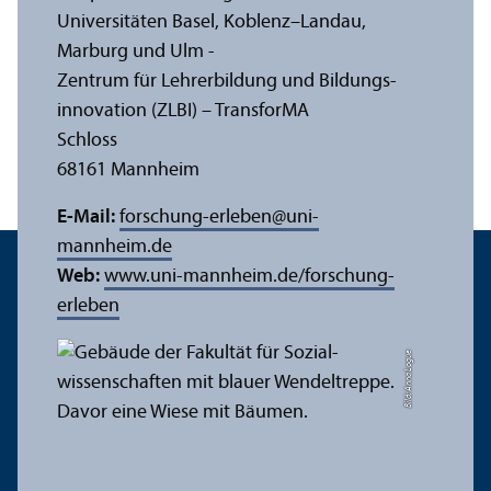
Universitäten Basel, Koblenz–Landau,
Marburg und Ulm -
Zentrum für Lehr­erbildung und Bildungs­
innovation (ZLBI) – Trans­forMA
Schloss
68161 Mannheim
E-Mail:
forschung-erleben
@
uni-
mannheim.de
Web:
www.uni-mannheim.de/forschung-
erleben
Bild: Anna Logue