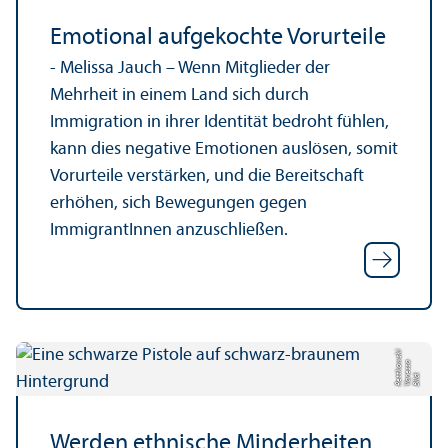
Emotional aufgekochte Vorurteile
- Melissa Jauch – Wenn Mitglieder der
Mehrheit in einem Land sich durch
Immigration in ihrer Identität bedroht fühlen,
kann dies negative Emotionen auslösen, somit
Vorurteile verstärken, und die Bereitschaft
erhöhen, sich Bewegungen gegen
ImmigrantI­nnen anzuschließen.
ki
a
w
Bil
d:
V
a
n
e
s
s
R
e
t
t
k
o
s
Werden ethnische Minderheiten