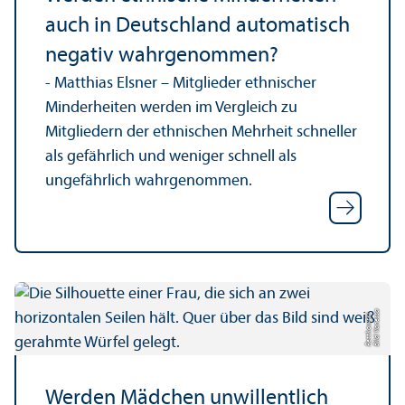
auch in Deutschland automatisch
negativ wahrgenommen?
- Matthias Elsner – Mitglieder ethnischer
Minderheiten werden im Vergleich zu
Mitgliedern der ethnischen Mehrheit schneller
als gefährlich und weniger schnell als
ungefährlich wahrgenommen.
Bil
d:
V
a
n
e
s
a
R
e
t
t
k
o
w
s
s
ki
Werden Mädchen unwillentlich