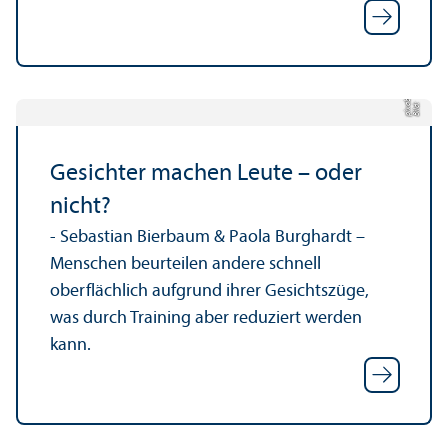
m
Bil
d:
pi
x
a
b
a
y.
c
o
Gesichter machen Leute – oder
nicht?
- Sebastian Bierbaum & Paola Burghardt –
Menschen beurteilen andere schnell
oberflächlich aufgrund ihrer Gesichtszüge,
was durch Training aber reduziert werden
kann.