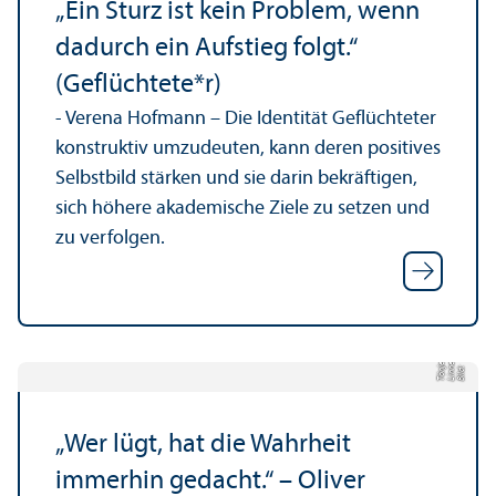
„Ein Sturz ist kein Problem, wenn
dadurch ein Aufstieg folgt.“
(Geflüchtete*r)
- Verena Hofmann – Die Identität Geflüchteter
konstruktiv umzudeuten, kann deren positives
Selbstbild stärken und sie darin bekräftigen,
sich höhere akademische Ziele zu setzen und
zu verfolgen.
a
s
Bil
d:
Li
n
n
e
T
ö
nj
e
„Wer lügt, hat die Wahrheit
immerhin gedacht.“ – Oliver