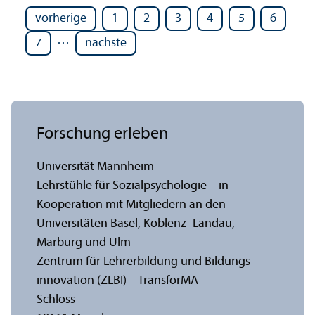
vorherige
1
2
3
4
5
6
…
7
nächste
Forschung erleben
Universität Mannheim
Lehr­stühle für Sozialpsychologie – in
Kooperation mit Mitgliedern an den
Universitäten Basel, Koblenz–Landau,
Marburg und Ulm -
Zentrum für Lehr­erbildung und Bildungs­
innovation (ZLBI) – Trans­forMA
Schloss