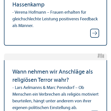
Hassenkamp
- Verena Hofmann – Frauen erhalten für
gleich­schlechte Leistung positiveres Feedback
als Männer.
a
s
Bil
d:
Li
n
n
e
T
ö
nj
e
Wann nehmen wir Anschläge als
religiösen Terror wahr?
- Lars Aelmanns & Marc Penndorf – Ob
Menschen ein Verbrechen als religiös motiviert
beurteilen, hängt unter anderem von ihrer
eigenen politischen Einstellung ab.