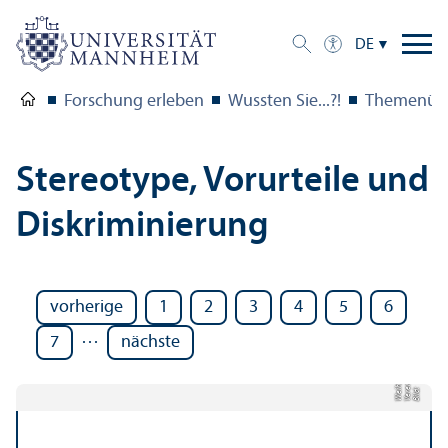
DE
Forschung erleben
Wussten Sie...?!
Themenübe
Stereotype, Vorurteile und
Diskriminierung
vorherige
1
2
3
4
5
6
…
7
nächste
g
a
b
e
Bil
d:
V
e
r
e
n
W
ei
h
r