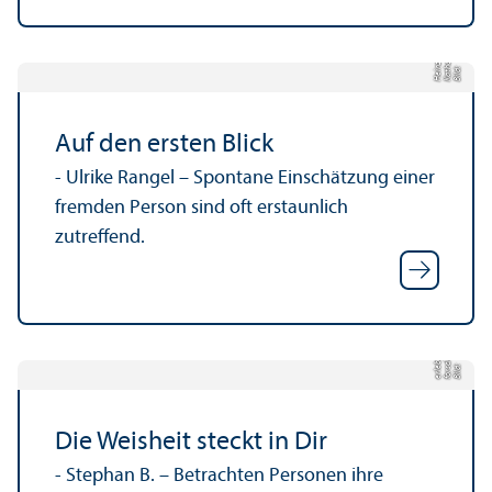
a
a
z
Bil
d:
K
a
t
h
ri
n
H
ei
n
Auf den ersten Blick
- Ulrike Rangel – Spontane Einschätzung einer
fremden Person sind oft erstaunlich
zutreffend.
e
g-
d
Bil
d:
f
o
r
s
c
h
u
n
e
rl
e
b
e
n.
Die Weisheit steckt in Dir
- Stephan B. – Betrachten Personen ihre