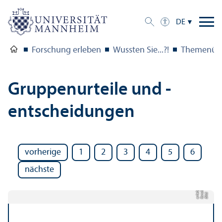
DE
Forschung erleben
Wussten Sie...?!
Themenübe
Gruppen­urteile und -
entscheidungen
vorherige
1
2
3
4
5
6
nächste
e
g-
d
Bil
d:
f
o
r
s
c
h
u
n
e
rl
e
b
e
n.