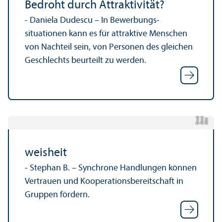
Bedroht durch Attraktivität?
- Daniela Dudescu – In Bewerbungs­
situationen kann es für attraktive Menschen
von Nachteil sein, von Personen des gleichen
Geschlechts beurteilt zu werden.
el
h
Bil
d:
D
a
ni
B
r
e
c
weisheit
- Stephan B. – Synchrone Handlungen können
Vertrauen und Kooperations­bereitschaft in
Gruppen fördern.