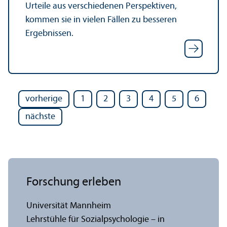
Urteile aus verschiedenen Perspektiven,
kommen sie in vielen Fällen zu besseren
Ergebnissen.
vorherige
1
2
3
4
5
6
nächste
Forschung erleben
Universität Mannheim
Lehr­stühle für Sozialpsychologie – in