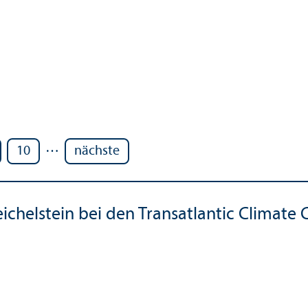
…
10
nächste
ichelstein bei den Trans­atlantic Climate