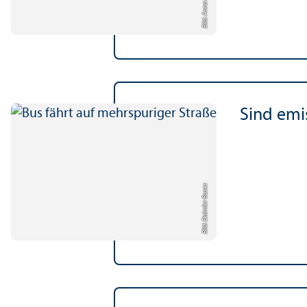
Bild: Anna Logue
Sind emis
Bild: Daimler Buses