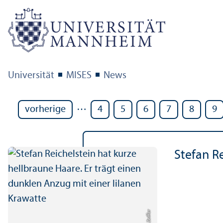
Universität
MISES
News
…
vorherige
4
5
6
7
8
9
Stefan Re