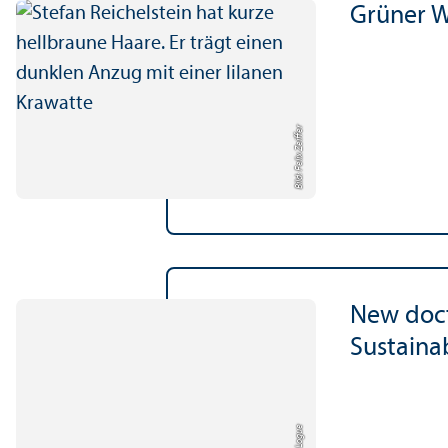
Grüner W
Bild: Felix Zeiffer
New doct
Sustainab