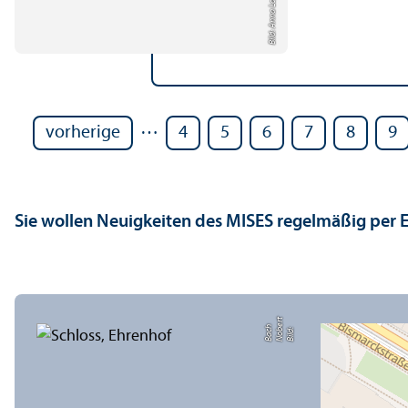
Bild: Anna Logue
…
vorherige
4
5
6
7
8
9
Sie wollen Neuigkeiten des MISES regelmäßig per 
t
e
h
Bil
d:
N
o
b
r
B
a
c