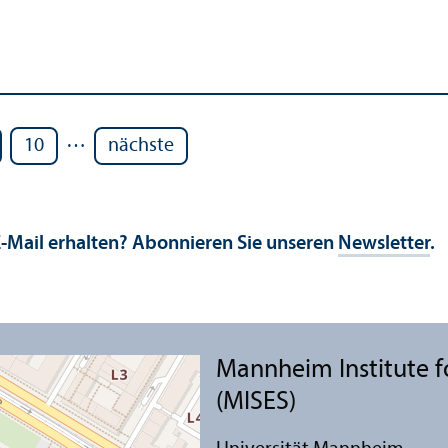
…
10
nächste
E-Mail erhalten? Abonnieren Sie unseren
Newsletter
.
Mannheim Institute f
(MISES)