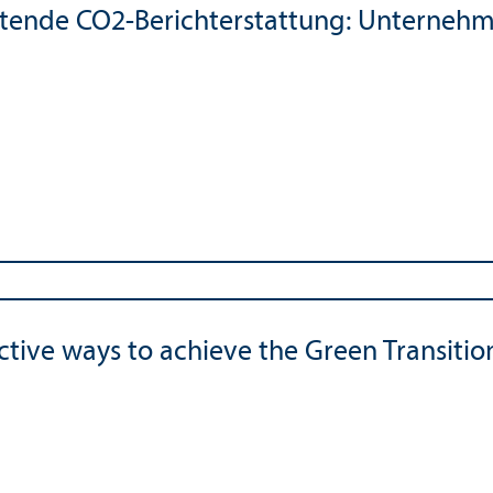
htende CO2-Bericht­erstattung: Unter­ne
ctive ways to achieve the Green Trans­itio