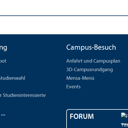
ng
Campus-Besuch
bot
Anfahrt und Campusplan
3D-Campusrundgang
 Studien­wahl
Mensa-Menü
Events
r Studien­interessierte
..
FORUM