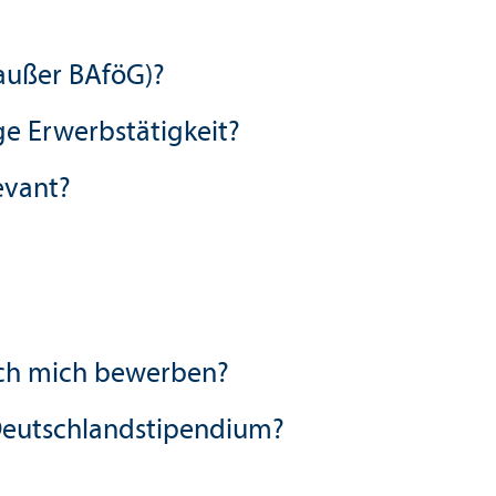
(außer BAföG)?
e Erwerbs­tätigkeit?
evant?
 ich mich bewerben?
Deutschland­stipendium?