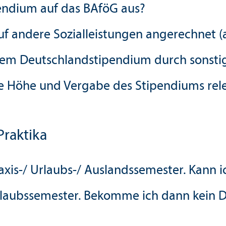
pendium auf das BAföG aus?
uf andere Sozialleistungen angerechnet 
dem Deutschland­stipendium durch sonstig
ie Höhe und Vergabe des Stipendiums rel
Praktika
axis-/ Urlaubs-/ Auslands­semester. Kann
rlaubssemester. Bekomme ich dann kein 