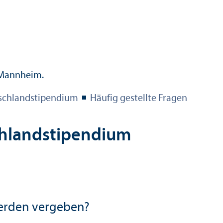
schland­stipendium
Häufig gestellte Fragen
hland­stipendium
werden vergeben?