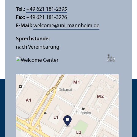
Tel.:
+49 621 181-2395
Fax:
+49 621 181-3226
E-Mail:
welcome
@
uni-mannheim.de
Sprechstunde:
nach Vereinbarung
a
di
Bil
d:
Eli
s
a
B
e
r
c