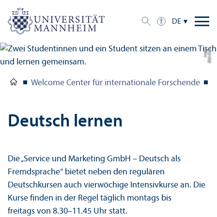
DE
e
Bil
d:
A
n
n
a
L
o
g
u
Welcome Center für internationale Forschende
R
Deutsch lernen
Die „Service und Marketing GmbH – Deutsch als
Fremdsprache“ bietet neben den regulären
Deutschkursen auch vierwöchige Intensivkurse an. Die
Kurse finden in der Regel täglich montags bis
freitags von 8.30–11.45 Uhr statt.