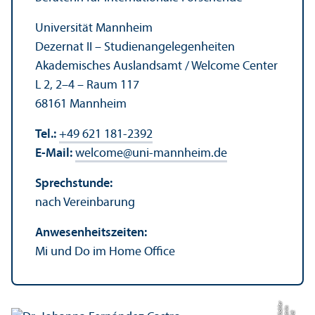
Universität Mannheim
Dezernat II – Studien­angelegenheiten
Akademisches Auslands­amt / Welcome Center
L 2, 2–4 – Raum 117
68161 Mannheim
Tel.:
+49 621 181-2392
E-Mail:
welcome
@
uni-mannheim.de
Sprechstunde:
nach Vereinbarung
Anwesenheits­zeiten:
Mi und Do im Home Office
r
n
kl