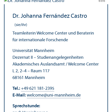
Bil
d:
K
a
t
ri
Gl
ü
c
e
Dr. Johanna Fernández Castro
(sie/ihr)
Teamleiterin Welcome Center und Beraterin
für internationale Forschende
Universität Mannheim
Dezernat II – Studien­angelegenheiten
Akademisches Auslands­amt / Welcome Center
L 2, 2–4 – Raum 117
68161 Mannheim
Tel.:
+49 621 181-2395
E-Mail:
welcome
@
uni-mannheim.de
Sprechstunde: