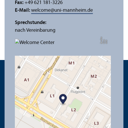
Fax:
+49 621 181-3226
E-Mail:
welcome
@
uni-mannheim.de
Sprechstunde:
nach Vereinbarung
a
di
Bil
d:
Eli
s
a
B
e
r
c