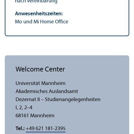
nach Vereinbarung
Anwesenheits­zeiten:
Mo und Mi Home Office
Welcome Center
Universität Mannheim
Akademisches Auslands­amt
Dezernat II – Studien­angelegenheiten
L 2, 2–4
68161 Mannheim
Tel.:
+49 621 181-2395