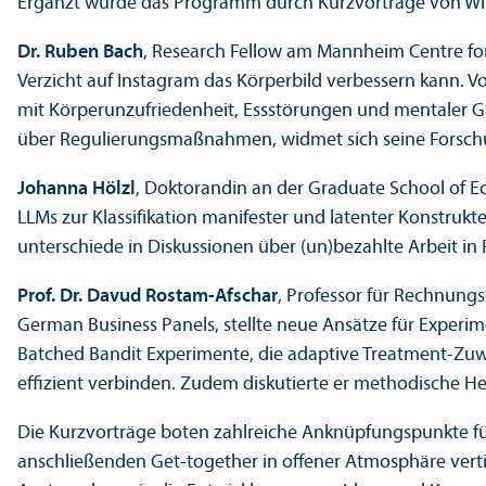
Ergänzt wurde das Programm durch Kurzvorträge von Wisse
Dr. Ruben Bach
, Research Fellow am Mannheim Centre for 
Verzicht auf Instagram das Körperbild verbessern kann.
mit Körperun­zufriedenheit, Essstörungen und mentaler Ge
über Regulierungs­maßnahmen, widmet sich seine Forschung
Johanna Hölzl
, Doktorandin an der Graduate School of E
LLMs zur Klassifikation manifester und latenter Konstruk
unter­schiede in Diskussionen über (un)bezahlte Arbeit in 
Prof. Dr. Davud Rostam-Afschar
, Professor für Rechnung
German Business Panels, stellte neue Ansätze für Experim
Batched Bandit Experimente, die adaptive Treatment-Zuw
effizient verbinden. Zudem diskutierte er methodische He
Die Kurzvorträge boten zahlreiche Anknüpfungs­punkte fü
anschließenden Get-together in offener Atmosphäre verti