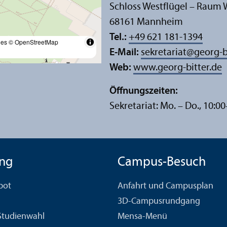
Schloss Westflügel – Raum 
68161 Mannheim
Tel.:
+49 621 181-1394
les
© OpenStreetMap
E-Mail:
sekretariat
@
georg-b
Web:
www.georg-bitter.de
Öffnungs­zeiten:
Sekretariat: Mo. – Do., 10:0
ng
Campus-Besuch
bot
Anfahrt und Campusplan
3D-Campusrundgang
 Studien­wahl
Mensa-Menü