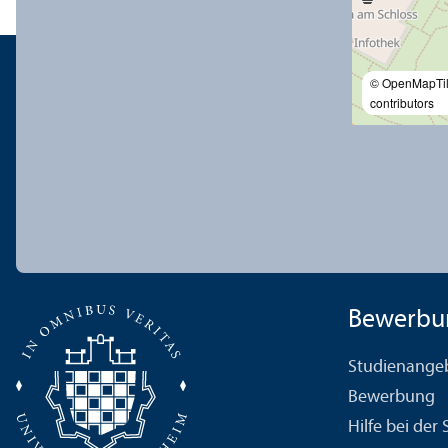
© OpenMapTi
contributors
Bewerbu
Studien­ange
Bewerbung
Hilfe bei der