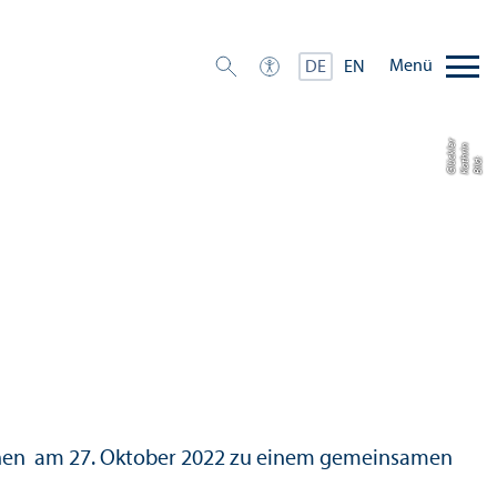
Menü
DE
EN
r
n
e
Bil
d:
K
a
t
h
ri
Gl
ü
c
kl
ernen am 27. Oktober 2022 zu einem gemeinsamen