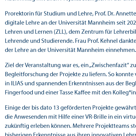
Prorektorin für Studium und Lehre, Prof. Dr. Annet
digitale Lehre an der Universität Mannheim seit 2
Lehren und Lernen (ZLL), dem Zentrum für Lehr­erbil
Lehr­ende und Studierende. Frau Prof. Kehnel dankte 
der Lehre an der Universität Mannheim einnehmen.
Ziel der Veranstaltung war es, ein „Zwischenfazit“ 
Begleitforschung der Projekte zu liefern. So konnte
in ILIAS und spannenden Er­kenntnissen aus der Beg
Fingerfood und einer Tasse Kaffee mit den Kolleg*
Einige der bis dato 13 geförderten Projekte gewährte
die Anwesenden mit Hilfe einer VR-Brille in ein virt
zukünftig erleben können. Mehrere Projekt­teams s
bisherigen Er­kenntnisse aus ihren innovativen Le