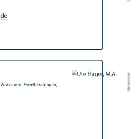
.de
Bild: Jula Jacob
. Workshops, Einzel­beratungen,