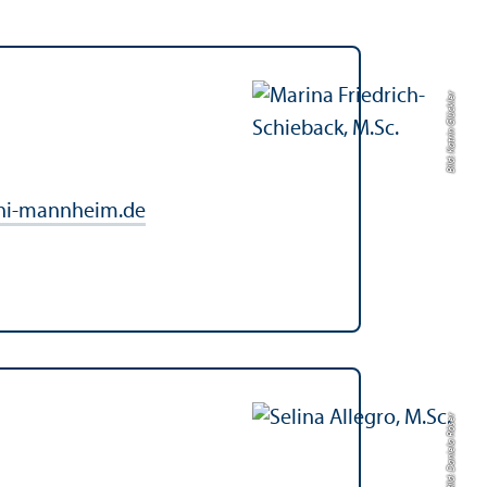
Bild: Katrin Glückler
ni-mannheim.de
Bild: Daniela Röser