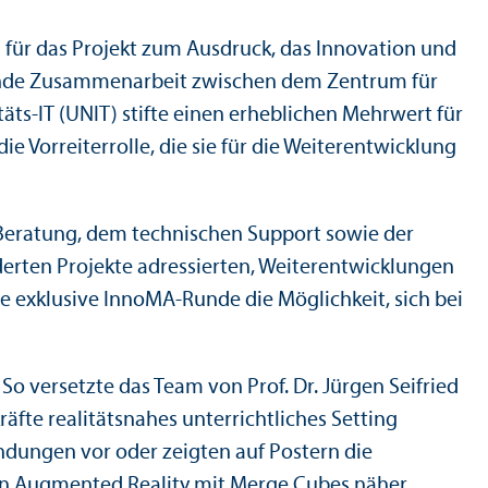
g für das Projekt zum Ausdruck, das Innovation und
eifende Zusammenarbeit zwischen dem Zentrum für
äts-IT (UNIT) stifte einen erheblichen Mehrwert für
 Vorreiterrolle, die sie für die Weiter­entwicklung
n Beratung, dem technischen Support sowie der
derten Projekte adressierten, Weiter­entwicklungen
e exklusive InnoMA-Runde die Möglichkeit, sich bei
So versetzte das Team von Prof. Dr. Jürgen Seifried
äfte realitätsnahes unter­richtliches Setting
ndungen vor oder zeigten auf Postern die
ten Augmented Reality mit Merge Cubes näher.