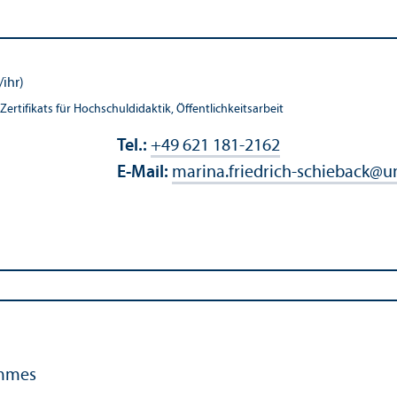
/ihr)
ifikats für Hochschul­didaktik, Öffentlichkeits­arbeit
Tel.:
+49 621 181-2162
E-Mail:
marina.friedrich-schieback
@
u
ammes