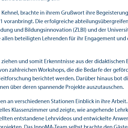
te Kehnel, brachte in ihrem Grußwort ihre Begeisterun
021 voranbringt. Die erfolgreiche abteilungs­übergr
dung und Bildungs­innovation (ZLBI) und der Universit
allen beteiligten Lehr­enden für ihr Engagement und die
zu ziehen und somit Er­kenntnisse aus der didaktische
 von zahlreichen Workshops, die die Bedarfe der geför
leitforschung berichtet werden. Darüber hinaus bot di
innen über deren spannende Projekte auszutauschen.
n an verschiedenen Stationen Einblick in ihre Arbeit. 
uelles Klassenzimmer und zeigte, wie angehende Lehr­kr
tellten entstandene Lehr­videos und entwickelte Anwe
hr­projekten. Das InnoMA-Team selbst brachte den Gäs