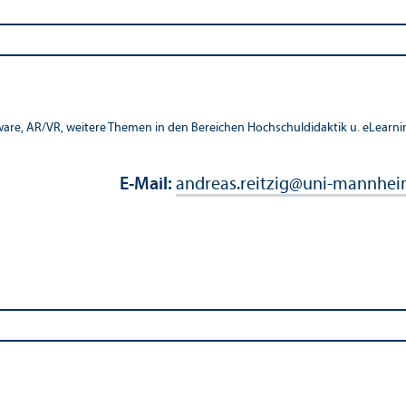
ware, AR/
VR, weitere Themen in den Bereichen Hochschul­didaktik u. eLearni
E-Mail:
andreas.reitzig
@
uni-mannhei