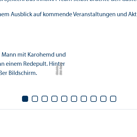
nem Ausblick auf kommende Veranstaltungen und Akt
Bil
d:
K
a
ri
n
Gl
ü
c
kl
e
t
r