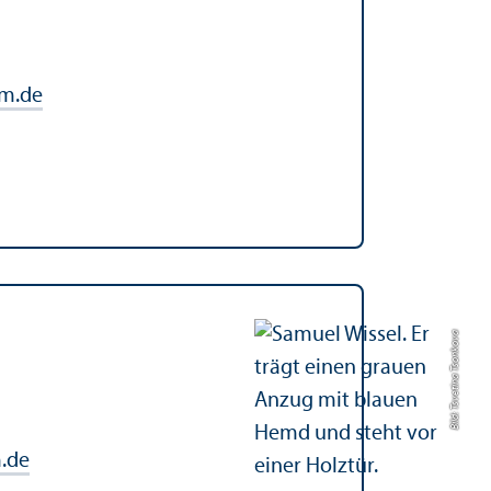
m.de
Bild: Tsvetina Tsonkova
.de